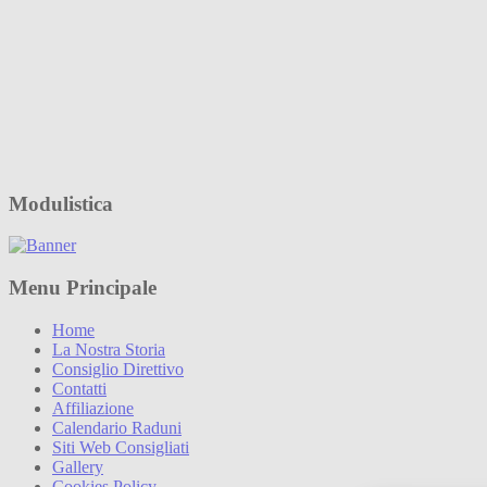
Modulistica
Menu Principale
Home
La Nostra Storia
Consiglio Direttivo
Contatti
Affiliazione
Calendario Raduni
Siti Web Consigliati
Gallery
Cookies Policy