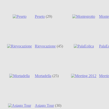
Peseto
(29)
Monte
Rievocazione
(45)
PalaEo
Mortadella
(25)
Meeti
Asiago Tour
(30)