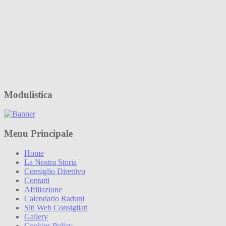
Modulistica
Menu Principale
Home
La Nostra Storia
Consiglio Direttivo
Contatti
Affiliazione
Calendario Raduni
Siti Web Consigliati
Gallery
Cookies Policy