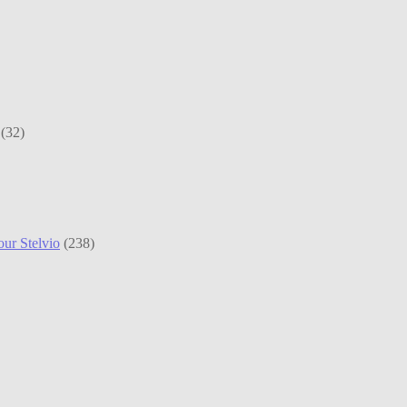
(32)
ur Stelvio
(238)