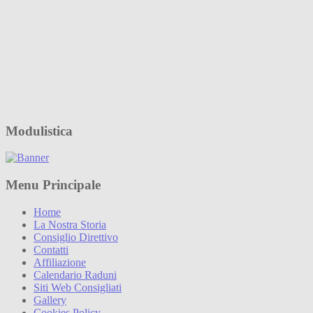
Modulistica
Menu Principale
Home
La Nostra Storia
Consiglio Direttivo
Contatti
Affiliazione
Calendario Raduni
Siti Web Consigliati
Gallery
Cookies Policy